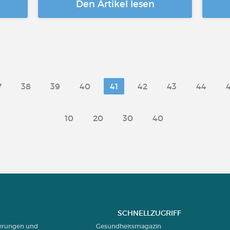
Den Artikel lesen
7
38
39
40
41
42
43
44
10
20
30
40
SCHNELLZUGRIFF
ierungen und
Gesundheitsmagazin