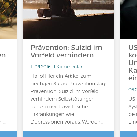
Prävention: Suizid im
US
en
Vorfeld verhindern
ko
Un
11.09.2016 • 1 Kommentar
Ka
Hallo! Hier ein Artikel zum
ei
heutigen Suizid-Präventionstag:
06.
Prävention: Suizid im Vorfeld
verhindern Selbsttötungen
US-
l
gehen meist psychische
Sys
Erkrankungen wie
bei
In…
Depressionen voraus. Werden…
Ein