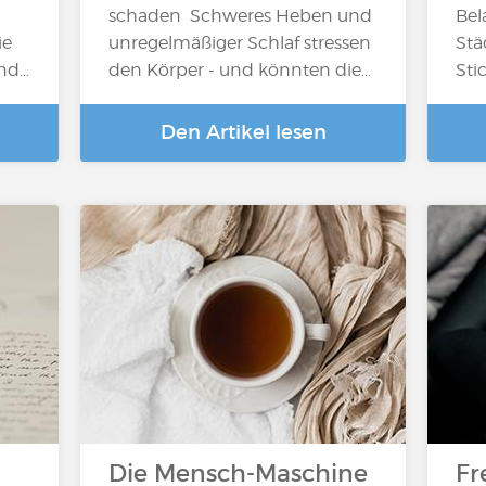
schaden Schweres Heben und
Bel
ie
unregelmäßiger Schlaf stressen
Stä
und…
den Körper - und könnten die…
Sti
Den Artikel lesen
Die Mensch-Maschine
Fr