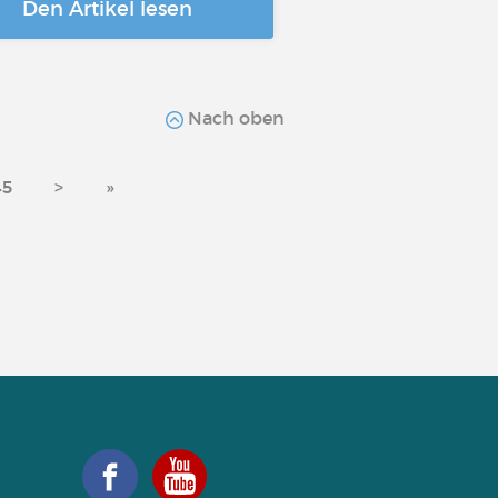
Den Artikel lesen
Nach oben
45
>
»