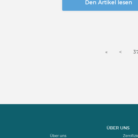
Den Artikel lesen
«
<
3
ÜBER UNS
Über uns
Zertifiz