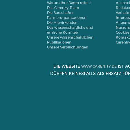
Warum Ihre Daten teilen?
Auszei
Das Carenity-Team
Redakti
Die Botschafter
Verhalt
Partnerorganisationen
Impres
Die Mitwirkenden
Allgeme
Das wissenschaftliche und
Nutzun
ethische Komitee
Cookies
Unsere wissenschaftlichen
Kontakt
Publikationen
Carenit
Unsere Verpflichtungen
DIE WEBSITE
IST A
WWW.CARENITY.DE
ÜRFEN KEINESFALLS ALS ERSATZ FÜ