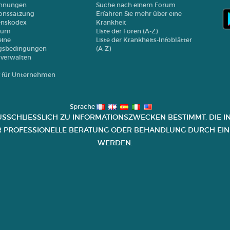
chnungen
Suche nach einem Forum
onssatzung
Erfahren Sie mehr über eine
enskodex
Krankheit
sum
Liste der Foren (A-Z)
ine
Liste der Krankheits-Infoblätter
gsbedingungen
(A-Z)
 verwalten
y für Unternehmen
Sprache
USSCHLIESSLICH ZU INFORMATIONSZWECKEN BESTIMMT. DIE IN
R PROFESSIONELLE BERATUNG ODER BEHANDLUNG DURCH EINE
ERDEN.