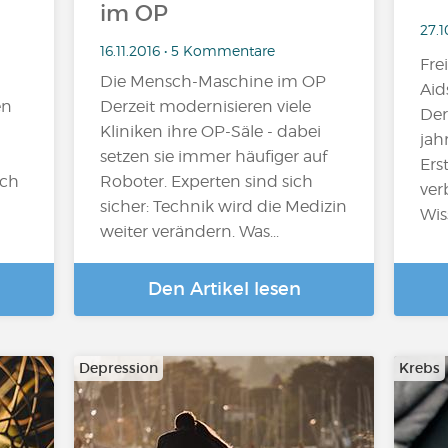
im OP
27.
16.11.2016 • 5 Kommentare
Fre
Die Mensch-Maschine im OP
Aid
en
Derzeit modernisieren viele
Der
Kliniken ihre OP-Säle - dabei
jah
setzen sie immer häufiger auf
Ers
och
Roboter. Experten sind sich
ver
sicher: Technik wird die Medizin
Wis
weiter verändern. Was...
Den Artikel lesen
Depression
Krebs