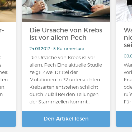
r-
Die Ursache von Krebs
Wa
ist vor allem Pech
ni
se
24.03.2017 • 5 Kommentare
09.
s
Die Ursache von Krebs ist vor
s
allem: Pech Eine aktuelle Studie
War
heit
zeigt: Zwei Drittel der
vor
sten
Mutationen in 32 untersuchten
Ers
en.
Krebsarten entstehen schlicht
ode
en
durch Zufall.Bei den Teilungen
ruf
der Stammzellen kommt...
Für
Den Artikel lesen