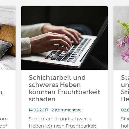
Schichtarbeit und
St
schweres Heben
un
n,
könnten Fruchtbarkeit
St
schaden
Be
14.02.2017 • 2 Kommentare
02.
vom
Schichtarbeit und schweres
Sta
opf
Heben könnten Fruchtbarkeit
hoh