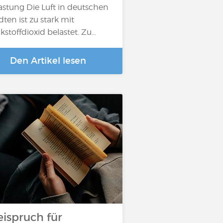
astung Die Luft in deutschen
dten ist zu stark mit
ckstoffdioxid belastet. Zu…
Den Artikel lesen
eispruch für