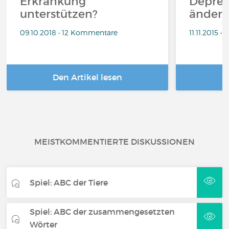
Erkrankung
Depres
unterstützen?
änder
09.10.2018 • 12 Kommentare
11.11.2015 
Den Artikel lesen
D
MEISTKOMMENTIERTE DISKUSSIONEN
Spiel: ABC der Tiere
Spiel: ABC der zusammengesetzten
Wörter