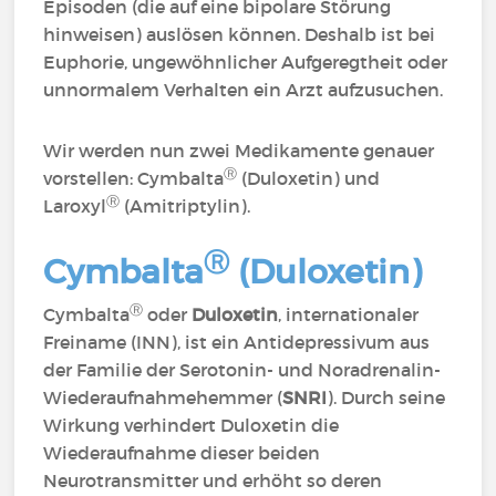
Episoden (die auf eine bipolare Störung
hinweisen) auslösen können. Deshalb ist bei
Euphorie, ungewöhnlicher Aufgeregtheit oder
unnormalem Verhalten ein Arzt aufzusuchen.
Wir werden nun zwei Medikamente genauer
Ⓡ
vorstellen: Cymbalta
(Duloxetin) und
Ⓡ
Laroxyl
(Amitriptylin).
Ⓡ
Cymbalta
(Duloxetin)
Ⓡ
Cymbalta
oder
Duloxetin
, internationaler
Freiname (INN), ist ein Antidepressivum aus
der Familie der Serotonin- und Noradrenalin-
Wiederaufnahmehemmer (
SNRI
). Durch seine
Wirkung verhindert Duloxetin die
Wiederaufnahme dieser beiden
Neurotransmitter und erhöht so deren