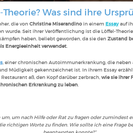
el-Theorie? Was sind ihre Urspr
pher, die von
Christine Miserandino
in einem
Essay
auf i
n wurde. Seit ihrer Veröffentlichung ist die Löffel-Theor
ämpfen haben, beliebt geworden, da sie den
Zustand be
 als Energieeinheit verwendet
.
s
, einer chronischen Autoimmunerkrankung, die nebe
d Müdigkeit gekennzeichnet ist. In ihrem Essay erzählt s
 Restaurant aß, den Kopf darüber zerbrach,
wie sie ihrer 
r chronischen Erkrankung zu leben
.
h um, um nach Hilfe oder Rat zu fragen oder zumindest
ie richtigen Worte zu finden. Wie sollte ich eine Frage b
beantworten konnte?“