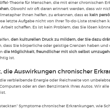
Löffel-Theorie für Menschen, die mit einer chronischen Er
ehen.
Obwohl wir oft daran erinnert werden, dass wir ni
felmetapher Ihnen helfen, zu erkennen, dass es
kein persö
ese letzte Aufgabe nicht von Ihrer To-do-Liste streichen 
Arbeit schaffen. Es ist kein Problem, das Sie lösen kön
elfen,
den kulturellen Druck zu mildern, der Sie dazu drä
n, dass Sie körperliche oder geistige Grenzen haben und 
en
die Möglichkeit, freundlicher mit sich selbst umzuge
tig ist.
t, die Auswirkungen chronischer Erkr
ft die verbleibende Energie oder Reichweite von unbele
r Computers oder an den Benzintank Ihres Autos. Wir alle
ist.
versteckten“ Symptome chronischer Erkrankungen, wie Sc