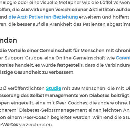
nalogie oder eine visuelle Metapher wie die Löffel verwe
fen, die Auswirkungen verschiedener Aktivitäten auf de
 und
die Arzt-Patienten-Beziehung
erweitern und hoffentl
ren, die besser auf die Krankheit des Patienten abgestim
inden
die Vorteile einer Gemeinschaft für Menschen mit chro
eer-Support-Gruppe, eine Online-Gemeinschaft wie
Caren
oonies
handelt, es wurde festgestellt, dass die Verbind
eistige Gesundheit zu verbessern
.
013 veröffentlichten
Studie
mit 299 Menschen, die mit Di
esserung des Selbstmanagements von Diabetes beiträgt
pen eingeteilt, eine mit Peer-Coaches, die andere ohne. 
cherem“ Diabetes-Selbstmanagement einen leichten Ans
 von einem Peer-Coach begleitet wurden, während die S
c-Wertes
verzeichneten.