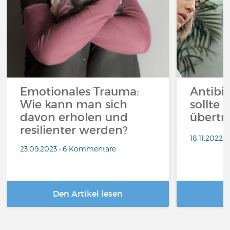
Emotionales Trauma:
Antibi
Wie kann man sich
sollte 
davon erholen und
übertr
resilienter werden?
18.11.2022
23.09.2023 • 6 Kommentare
Den Artikel lesen
D