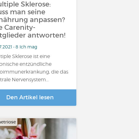
ltiple Sklerose:
ss man seine
nährung anpassen?
e Carenity-
tglieder antworten!
7.2021 • 8 Ich mag
tiple Sklerose ist eine
onische entzündliche
oimmunerkrankung, die das
trale Nervensystem…
Den Artikel lesen
etriose