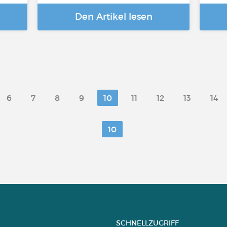
Den Artikel lesen
6
7
8
9
10
11
12
13
14
10
SCHNELLZUGRIFF