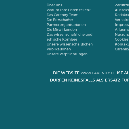
Über uns
Zertifiz
Warum Ihre Daten teilen?
Auszei
Das Carenity-Team
Redakti
Die Botschafter
Verhalt
Partnerorganisationen
Impres
Die Mitwirkenden
Allgeme
Das wissenschaftliche und
Nutzun
ethische Komitee
Cookies
Unsere wissenschaftlichen
Kontakt
Publikationen
Carenit
Unsere Verpflichtungen
DIE WEBSITE
IST A
WWW.CARENITY.DE
ÜRFEN KEINESFALLS ALS ERSATZ FÜ