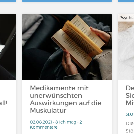
Psychia
Medikamente mit
De
unerwünschten
Si
ll!
Auswirkungen auf die
Mi
Muskulatur
31.0
02.08.2021 • 8 Ich mag • 2
Die
Kommentare
Stö