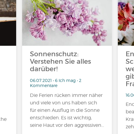
Sonnenschutz:
En
Verstehen Sie alles
Sc
darüber!
we
gi
06.07.2021 • 6 Ich mag • 2
Fr
Kommentare
16.0
Die Ferien rücken immer näher
und viele von uns haben sich
End
für einen Ausflug in die Sonne
g
bea
entschieden. Es ist wichtig,
che
Kra
seine Haut vor den aggressiven…
zeh