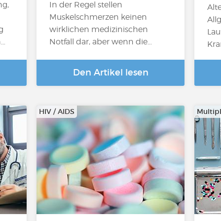
ng,
In der Regel stellen
Alt
Muskelschmerzen keinen
All
g
wirklichen medizinischen
Lau
h…
Notfall dar, aber wenn die…
Kra
Den Artikel lesen
HIV / AIDS
Multip