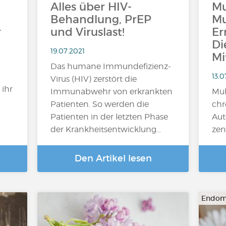
Alles über HIV-
Mu
Behandlung, PrEP
Mu
r
und Viruslast!
Er
Di
19.07.2021
Mi
Das humane Immundefizienz-
13.0
Virus (HIV) zerstört die
 ihr
Immunabwehr von erkrankten
Mul
Patienten. So werden die
chr
Patienten in der letzten Phase
Aut
der Krankheitsentwicklung…
zen
Den Artikel lesen
Endom