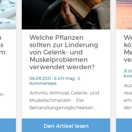
m
Welche Pflanzen
We
s
sollten zur Linderung
kö
em
von Gelenk- und
Me
Muskelproblemen
ve
verwendet werden?
31.0
Kom
06.09.2021 • 6 Ich mag • 2
Kommentare
Auc
Arthritis, Arthrose, Gelenk- und
rez
er-
Muskelschmerzen … Die
erh
Behandlungsmöglichkeiten…
de
Den Artikel lesen