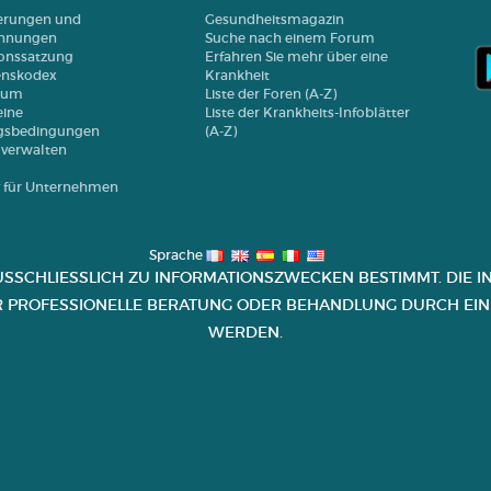
ierungen und
Gesundheitsmagazin
chnungen
Suche nach einem Forum
onssatzung
Erfahren Sie mehr über eine
enskodex
Krankheit
sum
Liste der Foren (A-Z)
ine
Liste der Krankheits-Infoblätter
gsbedingungen
(A-Z)
 verwalten
y für Unternehmen
Sprache
USSCHLIESSLICH ZU INFORMATIONSZWECKEN BESTIMMT. DIE IN
R PROFESSIONELLE BERATUNG ODER BEHANDLUNG DURCH EINE
ERDEN.