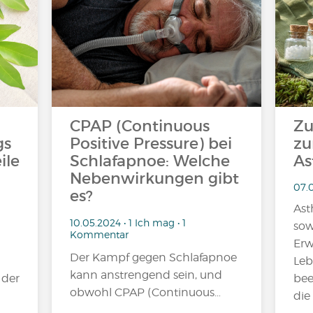
CPAP (Continuous
Zu
gs
Positive Pressure) bei
zu
ile
Schlafapnoe: Welche
A
Nebenwirkungen gibt
07.
es?
Ast
10.05.2024 • 1 Ich mag • 1
sow
Kommentar
Erw
Der Kampf gegen Schlafapnoe
Leb
kann anstrengend sein, und
 der
bee
obwohl CPAP (Continuous…
die