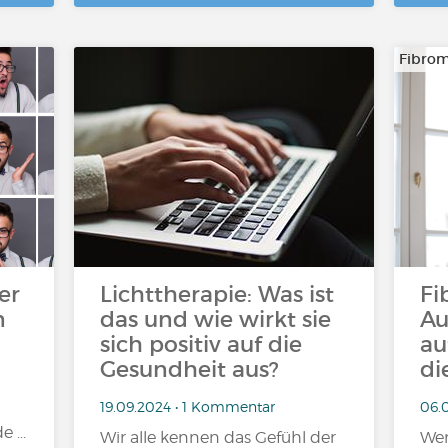
Fibrom
er
Lichttherapie: Was ist
Fi
n
das und wie wirkt sie
Au
sich positiv auf die
au
Gesundheit aus?
di
19.09.2024 • 1 Kommentar
06.0
 ...
Wir alle kennen das Gefühl der
Wen