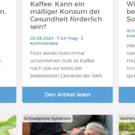
Kaffee: Kann ein
Wi
n,
mäßiger Konsum der
be
Gesundheit förderlich
So
sein?
18.0
Kom
02.08.2024 • 7 Ich mag • 3
Kommentare
Wen
r
Trotz seines manchmal
sta
.
umstrittenen Rufs ist Kaffee
Hit
e
nach wie vor eines der
Inn
beliebtesten Getränke der Welt…
spr
Den Artikel lesen
Schlafapnoe-Syndrom
Asthm