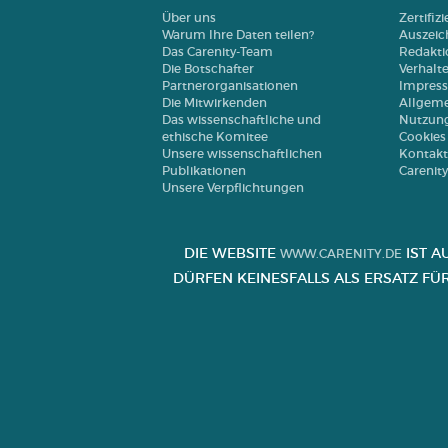
Über uns
Zertifiz
Warum Ihre Daten teilen?
Auszei
Das Carenity-Team
Redakti
Die Botschafter
Verhalt
Partnerorganisationen
Impres
Die Mitwirkenden
Allgeme
Das wissenschaftliche und
Nutzun
ethische Komitee
Cookies
Unsere wissenschaftlichen
Kontakt
Publikationen
Carenit
Unsere Verpflichtungen
DIE WEBSITE
IST A
WWW.CARENITY.DE
ÜRFEN KEINESFALLS ALS ERSATZ FÜ