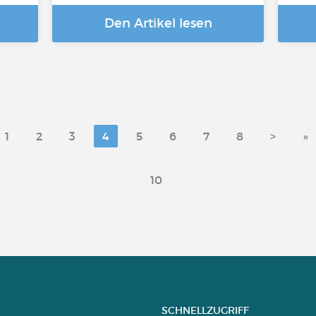
Den Artikel lesen
1
2
3
4
5
6
7
8
>
»
10
SCHNELLZUGRIFF