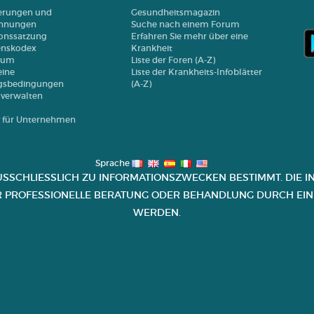
ierungen und
Gesundheitsmagazin
chnungen
Suche nach einem Forum
onssatzung
Erfahren Sie mehr über eine
enskodex
Krankheit
sum
Liste der Foren (A-Z)
ine
Liste der Krankheits-Infoblätter
gsbedingungen
(A-Z)
 verwalten
y für Unternehmen
Sprache
USSCHLIESSLICH ZU INFORMATIONSZWECKEN BESTIMMT. DIE IN
R PROFESSIONELLE BERATUNG ODER BEHANDLUNG DURCH EINE
ERDEN.