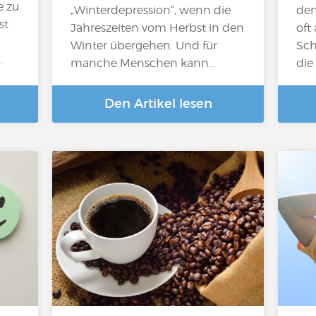
e zu
„Winterdepression“, wenn die
den
st
Jahreszeiten vom Herbst in den
oft
Winter übergehen. Und für
Sch
…
manche Menschen kann…
die
Den Artikel lesen