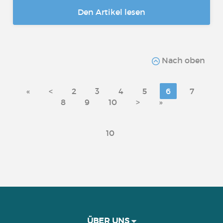
Den Artikel lesen
Nach oben
«
<
2
3
4
5
6
7
8
9
10
>
»
10
ÜBER UNS