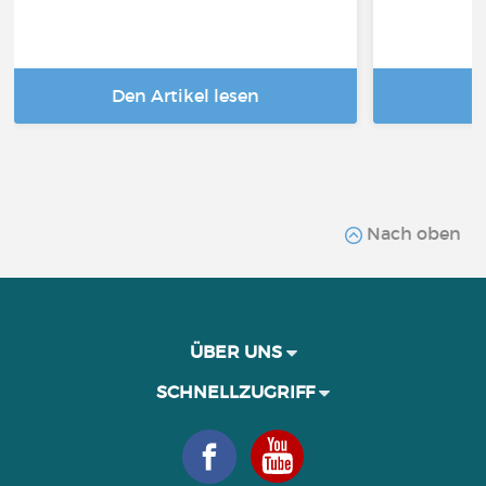
Den Artikel lesen
D
Nach oben
ÜBER UNS
SCHNELLZUGRIFF