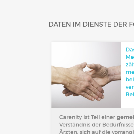
DATEN IM DIENSTE DER
Das
Me
zäh
me
bei
ver
Bei
Carenity ist Teil einer
gemei
Verständnis der Bedürfniss
Ärzten, sich auf die vorran