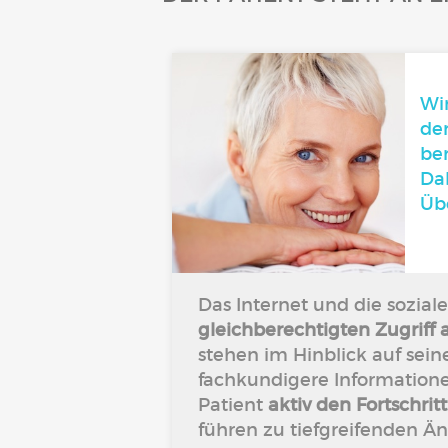
Wir
de
be
Dab
Üb
Das Internet und die sozia
gleichberechtigten Zugriff 
stehen im Hinblick auf se
fachkundigere Informatione
Patient
aktiv den Fortschrit
führen zu tiefgreifenden 