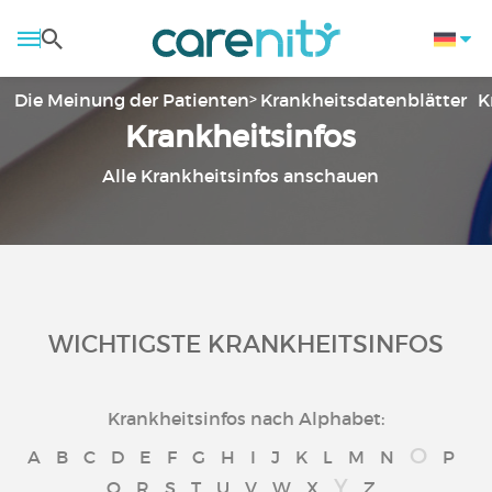
Die Meinung der Patienten
Krankheitsdatenblätter
K
Krankheitsinfos
Alle Krankheitsinfos anschauen
WICHTIGSTE KRANKHEITSINFOS
Krankheitsinfos nach Alphabet:
O
A
B
C
D
E
F
G
H
I
J
K
L
M
N
P
Y
Q
R
S
T
U
V
W
X
Z