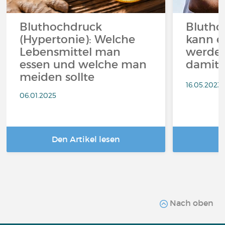
Bluthochdruck
Blutho
(Hypertonie): Welche
kann e
Lebensmittel man
werden
essen und welche man
damit?
meiden sollte
16.05.2023
06.01.2025
Den Artikel lesen
D
Nach oben