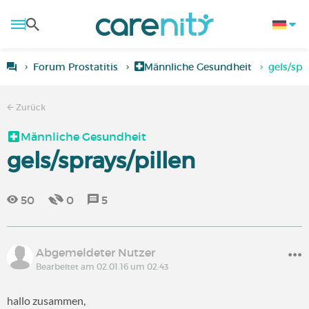
Forum Prostatitis
Männliche Gesundheit
gels/spr
Zurück
Männliche Gesundheit
gels/sprays/pillen
50
0
5
Abgemeldeter Nutzer
Bearbeitet am 02.01.16 um 02:43
hallo zusammen,