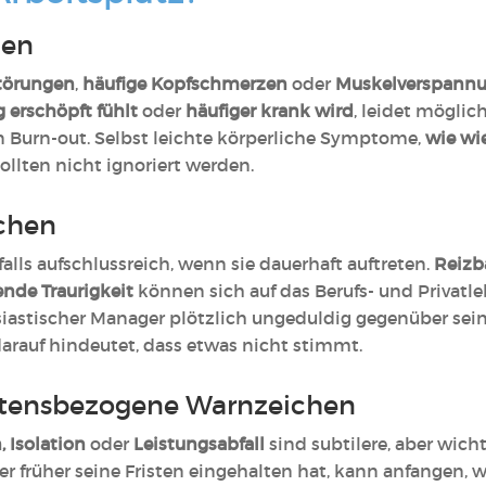
hen
törungen
,
häufige Kopfschmerzen
oder
Muskelverspann
g erschöpft fühlt
oder
häufiger krank wird
, leidet mögli
 Burn-out. Selbst leichte körperliche Symptome,
wie wi
ollten nicht ignoriert werden.
ichen
alls aufschlussreich, wenn sie dauerhaft auftreten.
Reizb
nde Traurigkeit
können sich auf das Berufs- und Privatl
iastischer Manager plötzlich ungeduldig gegenüber sein
arauf hindeutet, dass etwas nicht stimmt.
ltensbezogene Warnzeichen
 Isolation
oder
Leistungsabfall
sind subtilere, aber wich
 der früher seine Fristen eingehalten hat, kann anfangen,