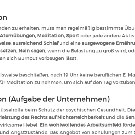
ion
nden zu erhalten, muss man regelmäßig bestimmte Üb
Atemübungen, Meditation, Sport
oder jede andere Aktiv
eise
,
ausreichend Schlaf
und eine
ausgewogene Ernähr
setzen, Nein sagen
, wenn die Belastung zu groß wird, o
 sich Burnout vorbeugen lässt.
sweise beschließen, nach 19 Uhr keine beruflichen E-Ma
ür Meditation zu nehmen, um sich auf den Tag vorzubere
ion (Aufgabe der Unternehmen)
üsselrolle beim Schutz der psychischen Gesundheit. Di
eistung des Rechts auf Nichterreichbarkeit
und die
Sen
wirksame Hebel.
Ein wohlwollendes Arbeitsumfeld
förde
ut und Angstzustände. Das Angebot von Schulungen zu