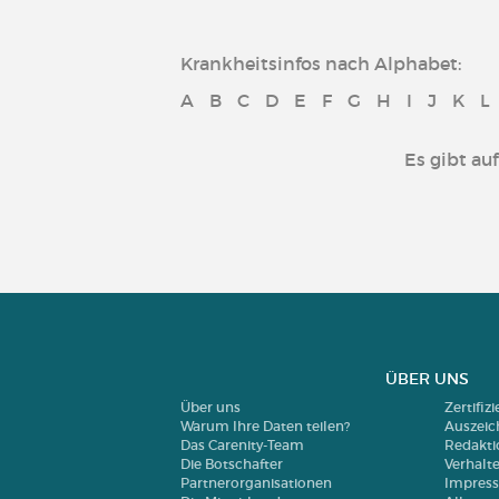
Krankheitsinfos nach Alphabet:
A
B
C
D
E
F
G
H
I
J
K
L
Es gibt au
ÜBER UNS
Über uns
Zertifiz
Warum Ihre Daten teilen?
Auszei
Das Carenity-Team
Redakti
Die Botschafter
Verhalt
Partnerorganisationen
Impres