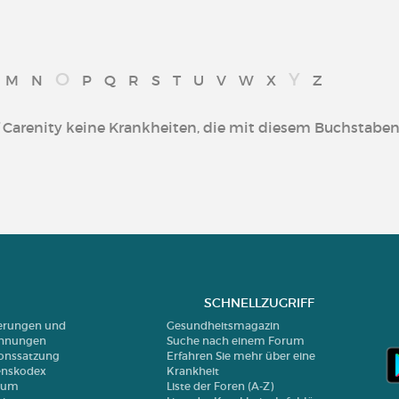
O
Y
M
N
P
Q
R
S
T
U
V
W
X
Z
f Carenity keine Krankheiten, die mit diesem Buchstabe
SCHNELLZUGRIFF
ierungen und
Gesundheitsmagazin
chnungen
Suche nach einem Forum
onssatzung
Erfahren Sie mehr über eine
enskodex
Krankheit
sum
Liste der Foren (A-Z)