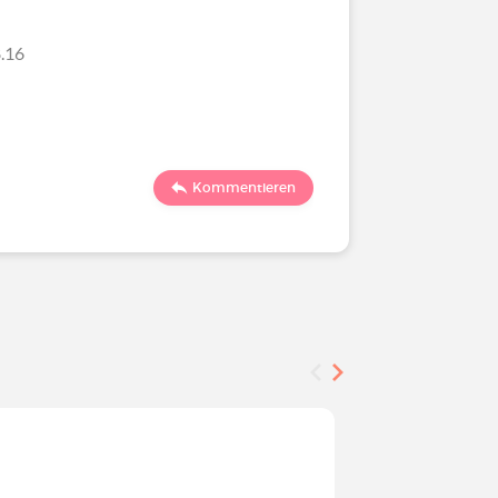
.16
Kommentieren
Befragung
Werden S