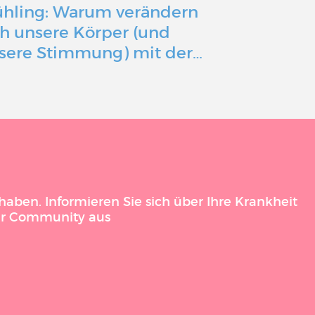
ühling: Warum verändern
Mit einer 
ch unsere Körper (und
Erkrankun
sere Stimmung) mit der…
Gesundheit
aben. Informieren Sie sich über Ihre Krankheit
der Community aus