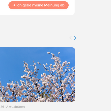
Commun
Ich gebe meine Meinung ab
.26
|
Aktualitäten
07.04.26
|
Aktualitä