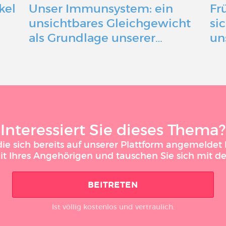
kel
Unser Immunsystem: ein
Fr
n
unsichtbares Gleichgewicht
si
als Grundlage unserer…
un
Interessiert Sie dieses Thema?
 sich bereits auf unserer Plattform angemeldet h
it Ihres Angehörigen und tauschen Sie sich mit 
BEITRETEN
Ist völlig kostenlos und vertraulich.