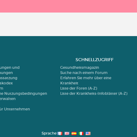
SCHNELLZUGRIFF
erungen und
Gesundheitsmagazin
nungen
Suche nach einem Forum
nssatzung
Erfahren Sie mehr über eine
nskodex
Krankheit
um
Liste der Foren (A-Z)
ne Nutzungsbedingungen
Liste der Krankheits-Infoblätter (A-Z)
erwalten
 für Unternehmen
Sprache