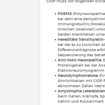
CIDP muss von folgenden Erkr
POEMS
(Polyneuropathie
bei dem eine demyelinis
Immunglobulins (Molekül
Knochen lokalisiert) unk
beiden Krankheiten unte
Hereditäre Transthyreti
bei der es zu toxischen 
Differenzialdiagnose erf
Sequenzierung des betre
Anti-MAG-Neuropathie
:
Proteingehalt bei der An
Elektroneuromyogramm 
Neurolymphomatose
: E
Ähnlichkeiten mit CIDP f
abnormalen Zellen identi
Amyotrophe Lateralskler
beim Gehen, Krämpfe, Spa
Gehirn und Rückenmark h