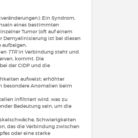
tveränderungen): Ein Syndrom,
ensein eines bestimmten
nzelner Tumor (oft auf einem
r Demyelinisierung ist bei diesen
 aufzeigen.
 Gen
TTR
in Verbindung steht und
Nerven, kommt. Die
bei der CIDP und die
hkeiten aufweist: erhöhter
urch besondere Anomalien beim
en infiltriert wird, was zu
ender Bedeutung sein, um die
uskelschwäche, Schwierigkeiten
on, das die Verbindung zwischen
fes oder eine starke