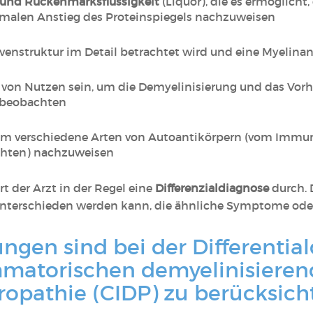
 und Rückenmarksflüssigkeit
(Liquor), die es ermöglich
rmalen Anstieg des Proteinspiegels nachzuweisen
rvenstruktur im Detail betrachtet wird und eine Myelina
 von Nutzen sein, um die Demyelinisierung und das Vo
 beobachten
 um verschiedene Arten von Autoantikörpern (vom Immun
ichten) nachzuweisen
rt der Arzt in der Regel eine
Differenzialdiagnose
durch. 
unterschieden werden kann, die ähnliche Symptome od
gen sind bei der Differentia
mmatorischen demyelinisiere
ropathie (CIDP) zu berücksich