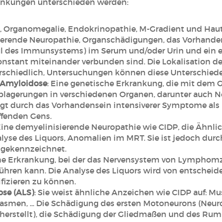
ankungen unterschieden werden:
, Organomegalie, Endokrinopathie, M-Gradient und Hau
ierende Neuropathie, Organschädigungen, das Vorhand
 des Immunsystems) im Serum und/oder Urin und ein ei
onstant miteinander verbunden sind. Die Lokalisation de
rschiedlich, Untersuchungen können diese Unterschiede
n-Amyloidose
: Eine genetische Erkrankung, die mit dem
Ablagerungen in verschiedenen Organen, darunter auch 
olgt durch das Vorhandensein intensiverer Symptome als 
ffenden Gens.
 Eine demyelinisierende Neuropathie wie CIDP, die Ähnlic
alyse des Liquors, Anomalien im MRT. Sie ist jedoch d
gekennzeichnet.
ine Erkrankung, bei der das Nervensystem von Lymphomzell
ühren kann. Die Analyse des Liquors wird von entscheid
fizieren zu können.
ose (ALS)
: Sie weist ähnliche Anzeichen wie CIDP auf: M
smen, ... Die Schädigung des ersten Motoneurons (Neur
erstellt), die Schädigung der Gliedmaßen und des Rump