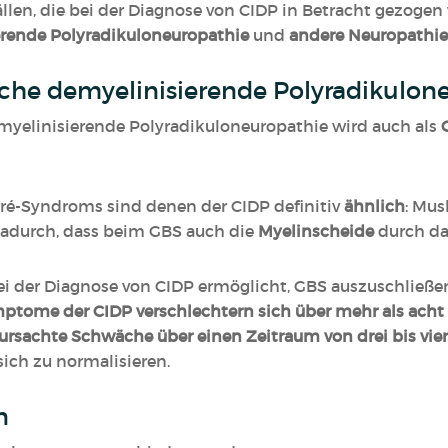
llen, die bei der Diagnose von CIDP in Betracht gezoge
rende Polyradikuloneuropathie
und
andere Neuropathi
che demyelinisierende Polyradikulon
myelinisierende Polyradikuloneuropathie wird auch als
ré-Syndroms sind denen der CIDP definitiv
ähnlich
: Mus
 dadurch, dass beim GBS auch die
Myelinscheide
durch da
bei der Diagnose von CIDP ermöglicht, GBS auszuschließen,
ptome der CIDP verschlechtern sich über mehr als ach
rursachte Schwäche über einen Zeitraum von drei bis vi
sich zu normalisieren.
n