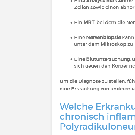
Eine
Analyse der Gehirn-
Zellen sowie einen abno
Ein
MRT
, bei dem die Ne
Eine
Nervenbiopsie
kann
unter dem Mikroskop zu
Eine
Blutuntersuchung
,
sich gegen den Körper r
Um die Diagnose zu stellen, füh
eine Erkrankung von anderen 
Welche Erkrankun
chronisch infla
Polyradikuloneu