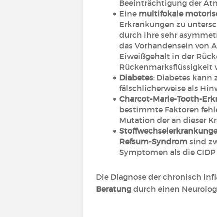
Beeinträchtigung der At
Eine
multifokale motoris
Erkrankungen zu untersch
durch ihre sehr asymmetr
das Vorhandensein von A
Eiweißgehalt in der Rück
Rückenmarksflüssigkeit vo
Diabetes
: Diabetes kann
fälschlicherweise als H
Charcot-Marie-Tooth-Er
bestimmte Faktoren fehl
Mutation der an dieser Kra
Stoffwechselerkrankung
Refsum-Syndrom
sind zw
Symptomen als die CIDP
Die Diagnose der chronisch in
Beratung
durch einen Neurolog