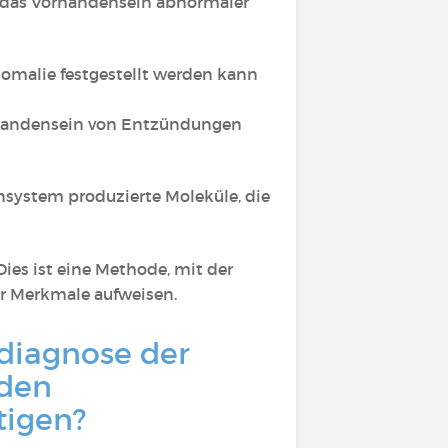
t, das Vorhandensein abnormaler
nomalie festgestellt werden kann
rhandensein von Entzündungen
system produzierte Moleküle, die
Dies ist eine Methode, mit der
er Merkmale aufweisen.
ldiagnose der
nden
tigen?