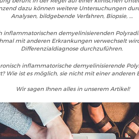
ng beruht in der Regel auf einer klinischen Unte
änzend dazu können weitere Untersuchungen durc
Analysen, bildgebende Verfahren, Biopsie, ...
h inflammatorischen demyelinisierenden Polyrad
chmal mit anderen Erkrankungen verwechselt wird.
Differenzialdiagnose durchzuführen.
hronisch inflammatorische demyelinisierende Poly
rt? Wie ist es möglich, sie nicht mit einer andere
Wir sagen Ihnen alles in unserem Artikel!