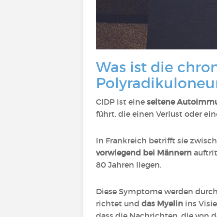
Was ist die chr
Polyradikuloneu
CIDP ist eine
seltene Autoimm
führt, die einen Verlust oder 
In Frankreich betrifft sie zwi
vorwiegend bei Männern
auftri
80 Jahren liegen.
Diese Symptome werden durch
richtet und
das Myelin
ins Visi
dass die Nachrichten, die von 