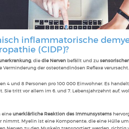
onisch inflammatorische demye
ropathie (CIDP)?
unerkrankung
, die
die Nerven
befällt und zu
sensorische
eine Verminderung der osteotendinösen Reflexe verursacht
schen 4 und 8 Personen pro 100 000 Einwohner. Es handel
tt. Sie tritt vor allem im 6. und 7. Lebensjahrzehnt auf,
 eine
unerklärliche Reaktion des Immunsystems
hervorg
er nimmt. Myelin ist eine Komponente, die eine Hülle um 
den Nerven zu den Muskeln transportiert werden, richtig 