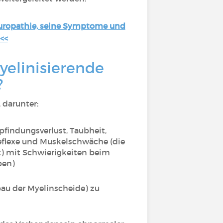
europathie, seine Symptome und
<<
yelinisierende
?
, darunter:
pfindungsverlust, Taubheit,
eflexe und Muskelschwäche (die
t) mit Schwierigkeiten beim
ben)
au der Myelinscheide) zu