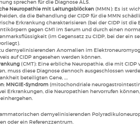
mung sprechen für die Diagnose ALS.
che Neuropathie mit Leitungsblöcken
(MMN): Es ist wic
eiden, da die Behandlung der CIDP für die MMN schädli
ische Erkrankung charakterisieren (bei der CIDP ist di
ntikörpern gegen GM1 im Serum und durch einen norma
enmarksflüssigkeit (im Gegensatz zu CIDP, bei der ein se
rliegt).
 zu demyelinisierenden Anomalien im Elektroneuromyo
inweis auf CIDP angesehen werden können.
krankung
(CMT): Eine erbliche Neuropathie, die mit CID
en, muss diese Diagnose dennoch ausgeschlossen werde
nkheit beteiligten Gene, ....
en
:
MNGIE-Syndrom
(mitochondriale neurogastrointesti
ei Erkrankungen, die Neuropathien hervorrufen können,
 einhergehen.
flammatorischen demyelinisierenden Polyradikuloneurop
en oder ein Referenzzentrum.