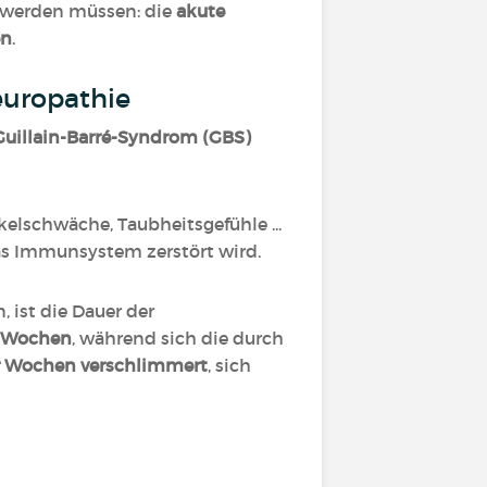
n werden müssen: die
akute
en
.
europathie
Guillain-Barré-Syndrom (GBS)
kelschwäche, Taubheitsgefühle ...
s Immunsystem zerstört wird.
 ist die Dauer der
t Wochen
, während sich die durch
er Wochen verschlimmert
, sich