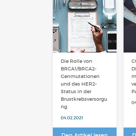
Die Rolle von
C
BRCA1/BRCA2-
D
Genmutationen
m
und des HER2-
v
Status in der
P
Brustkrebsversorgu
04
ng.
04.02.2021
Den Artikel lesen
D