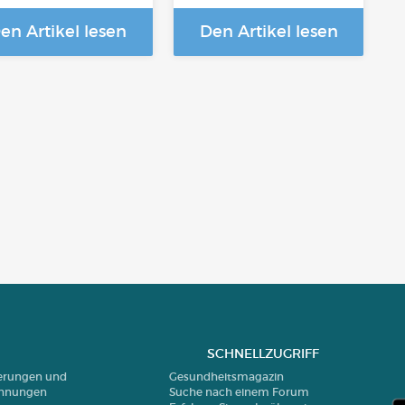
en Artikel lesen
Den Artikel lesen
SCHNELLZUGRIFF
ierungen und
Gesundheitsmagazin
chnungen
Suche nach einem Forum