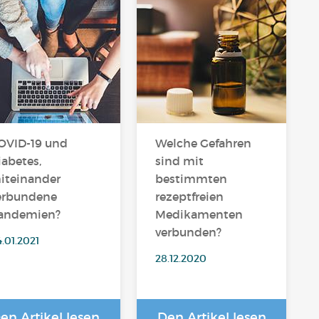
OVID-19 und
Welche Gefahren
iabetes,
sind mit
iteinander
bestimmten
erbundene
rezeptfreien
andemien?
Medikamenten
verbunden?
.01.2021
28.12.2020
en Artikel lesen
Den Artikel lesen