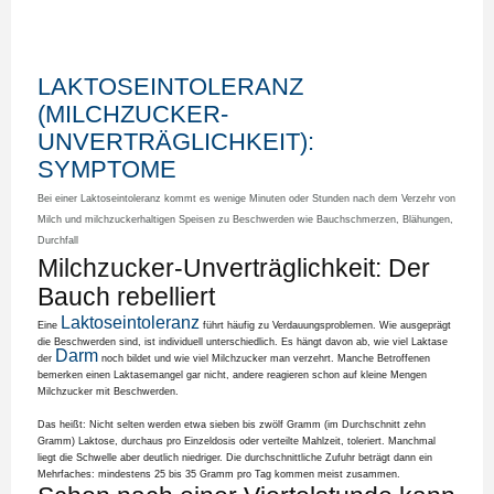
LAKTOSEINTOLERANZ
(MILCHZUCKER-
UNVERTRÄGLICHKEIT):
SYMPTOME
Bei einer Laktoseintoleranz kommt es wenige Minuten oder Stunden nach dem Verzehr von
Milch und milchzuckerhaltigen Speisen zu Beschwerden wie Bauchschmerzen, Blähungen,
Durchfall
Milchzucker-Unverträglichkeit: Der
Bauch rebelliert
Laktoseintoleranz
Eine
führt häufig zu Verdauungsproblemen. Wie ausgeprägt
die Beschwerden sind, ist individuell unterschiedlich. Es hängt davon ab, wie viel Laktase
Darm
der
noch bildet und wie viel Milchzucker man verzehrt. Manche Betroffenen
bemerken einen Laktasemangel gar nicht, andere reagieren schon auf kleine Mengen
Milchzucker mit Beschwerden.
Das heißt: Nicht selten werden etwa sieben bis zwölf Gramm (im Durchschnitt zehn
Gramm) Laktose, durchaus pro Einzeldosis oder verteilte Mahlzeit, toleriert. Manchmal
liegt die Schwelle aber deutlich niedriger. Die durchschnittliche Zufuhr beträgt dann ein
Mehrfaches: mindestens 25 bis 35 Gramm pro Tag kommen meist zusammen.