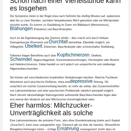
Schon nach einer Viertelstunde kann
es losgehen
Die Symptome treten in der Regel etwa nach fünfzehn bis dreißig Minuten auf, spätestens
aber bis zu zwei Stunden, nachdem beispielsweise Milch getrunken oder ein Milchprodukt
verzehrt wurde. Es kommt zu Gasbildung im Darm mit Blähbauch (Meteorismus),
Blähungen
(Flatulenz) und Bauchkrämpfen.
Auch ist die Eigenbewegung des Darmes erhöht – dies macht sich durch hörbare
Durchfall
Darmgeräusche (Rumoren) und
bemerkbar. Ebenfalls möglich: ein
Übelkeit
Völlegefühl,
, Erbrechen, Bauchkrämpfe oder schmerzhafter Stuhldrang.
Kopfschmerzen
Teilweise klagen Betroffene auch über
, Übelkeit,
Schwindel
, Abgeschlagenheit, Konzentrationsstörungen, Herzklopfen oder Muskel-
und Gelenkschmerzen. Dabei handelt es sich jedoch um unspezifische und vieldeutige
Allgemeinbeschwerden.
Sie können auf verschiedensten krankhaften Veränderungen beruhen. Manche Fachleute
depressive
diskutieren auch psychische Einflüsse, etwa eine
Störung. Ob
ursächlich ein solcher Zusammenhang besteht, ist mehr als unklar, das Zusammentreffen
von Laktoseintoleranz und einer psychischen Problematik natürlich prinzipiell möglich.
Nach Verzehr laktosehaltiger Nahrungsmittel auftretende Bauchbeschwerden legen aber
erst einmal den Verdacht auf eine Milchzucker-Unverträglichkeit nahe.
Eher harmlos: Milchzucker-
Unverträglichkeit als solche
Eine Laktoseintoleranz der primären Form, also ohne Grunderkrankung (siehe auch Kapitel
„Ursachen“), kann zwar unangenehm sein. Dennoch gilt sie eher als harmlos. Wesentliche
Ernährung
Mangelerscheinungen treten – richtige
vorausgesetzt (mehr dazu im