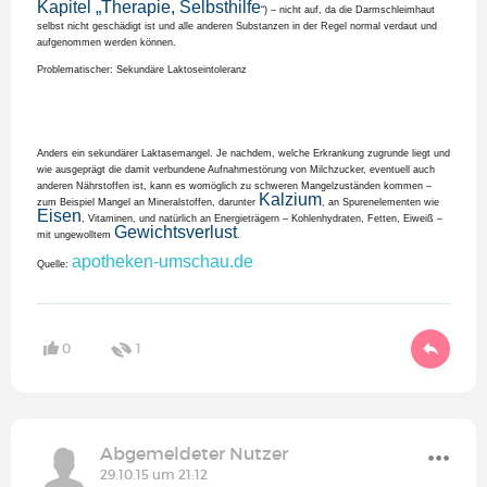
Kapitel „Therapie, Selbsthilfe
“) – nicht auf, da die Darmschleimhaut
selbst nicht geschädigt ist und alle anderen Substanzen in der Regel normal verdaut und
aufgenommen werden können.
Problematischer: Sekundäre Laktoseintoleranz
Anders ein sekundärer Laktasemangel. Je nachdem, welche Erkrankung zugrunde liegt und
wie ausgeprägt die damit verbundene Aufnahmestörung von Milchzucker, eventuell auch
anderen Nährstoffen ist, kann es womöglich zu schweren Mangelzuständen kommen –
Kalzium
zum Beispiel Mangel an Mineralstoffen, darunter
, an Spurenelementen wie
Eisen
, Vitaminen, und natürlich an Energieträgern – Kohlenhydraten, Fetten, Eiweiß –
Gewichtsverlust
mit ungewolltem
.
apotheken-umschau.de
Quelle:
0
1
Abgemeldeter Nutzer
29.10.15 um 21:12