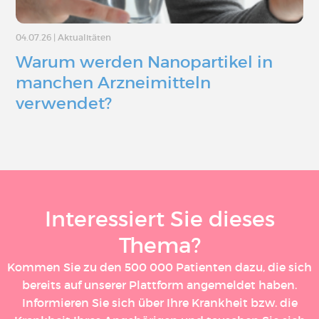
04.07.26
|
Aktualitäten
Warum werden Nanopartikel in
manchen Arzneimitteln
verwendet?
Interessiert Sie dieses
Thema?
Kommen Sie zu den 500 000 Patienten dazu, die sich
bereits auf unserer Plattform angemeldet haben.
Informieren Sie sich über Ihre Krankheit bzw. die