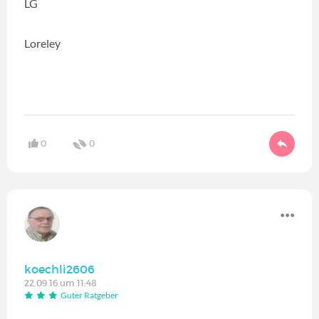
LG
Loreley
0
0
koechli2606
22.09.16 um 11:48
Guter Ratgeber