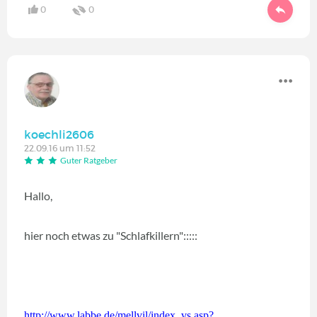
0
0
koechli2606
22.09.16 um 11:52
Guter Ratgeber
Hallo,
hier noch etwas zu "Schlafkillern":::::
http://www.labbe.de/mellvil/index_vs.asp?