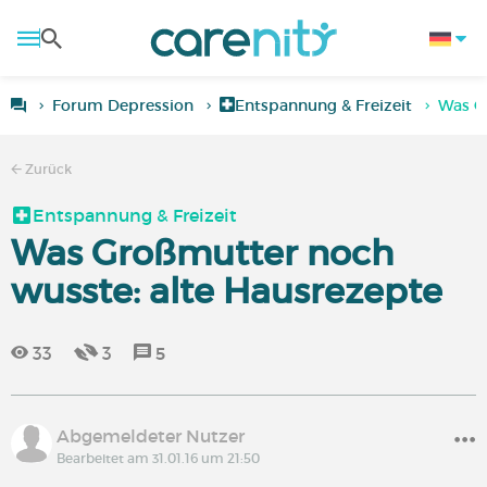
Forum Depression
Entspannung & Freizeit
Was G
Zurück
Entspannung & Freizeit
Was Großmutter noch
wusste: alte Hausrezepte
33
3
5
Abgemeldeter Nutzer
Bearbeitet am 31.01.16 um 21:50