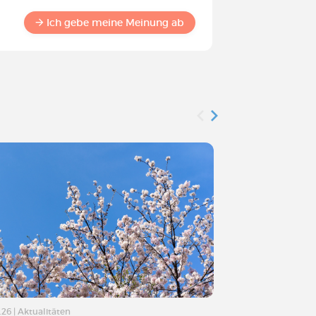
Werden S
Commun
Ich gebe meine Meinung ab
.26
|
Aktualitäten
07.04.26
|
Aktualitä