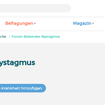
Befragungen
Magazin
iche
Forum Bilateraler Nystagmus
Nystagmus
e Krankheit hinzufügen