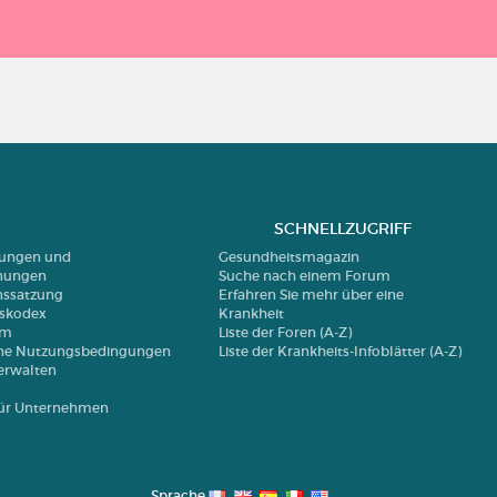
SCHNELLZUGRIFF
erungen und
Gesundheitsmagazin
nungen
Suche nach einem Forum
nssatzung
Erfahren Sie mehr über eine
nskodex
Krankheit
um
Liste der Foren (A-Z)
ne Nutzungsbedingungen
Liste der Krankheits-Infoblätter (A-Z)
erwalten
 für Unternehmen
Sprache