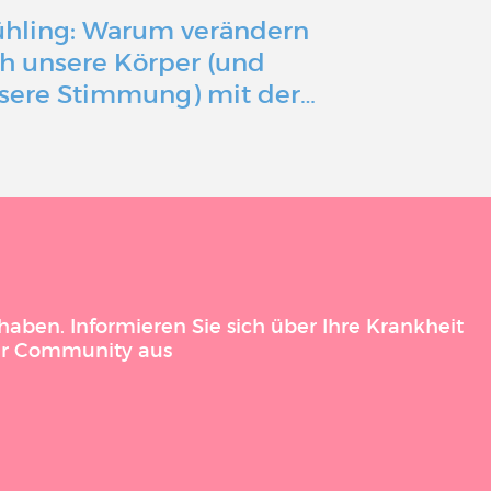
ühling: Warum verändern
Mit einer 
ch unsere Körper (und
Erkrankun
sere Stimmung) mit der…
Gesundheit
aben. Informieren Sie sich über Ihre Krankheit
der Community aus