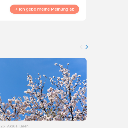
Werden S
Commun
Ich gebe meine Meinung ab
.26
|
Aktualitäten
07.04.26
|
Aktualitä