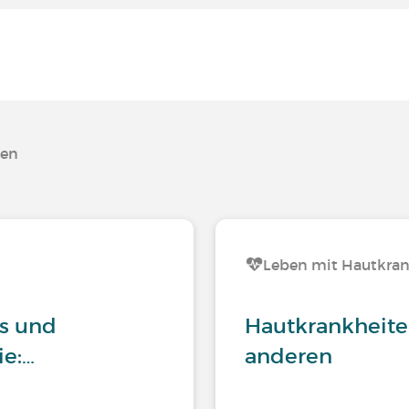
ten
Leben mit Hautkra
is und
Hautkrankheite
ie:…
anderen