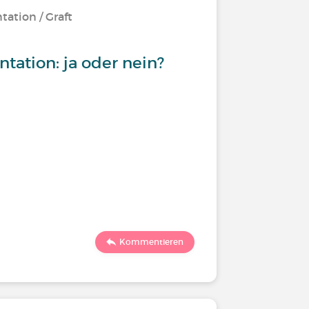
tation / Graft
tation: ja oder nein?
Kommentieren