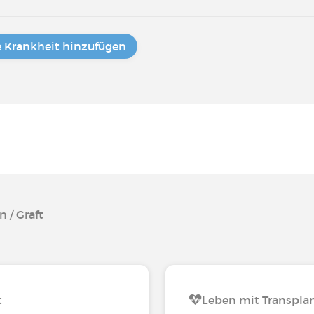
e Krankheit hinzufügen
 / Graft
t
Leben mit Transplan