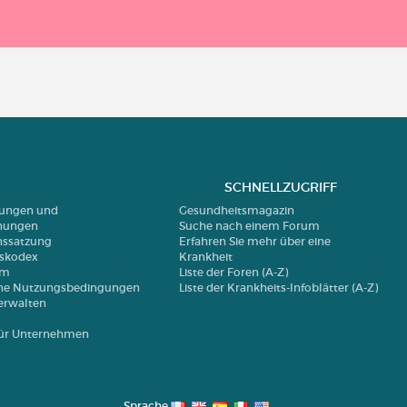
SCHNELLZUGRIFF
erungen und
Gesundheitsmagazin
nungen
Suche nach einem Forum
nssatzung
Erfahren Sie mehr über eine
nskodex
Krankheit
um
Liste der Foren (A-Z)
ne Nutzungsbedingungen
Liste der Krankheits-Infoblätter (A-Z)
erwalten
 für Unternehmen
Sprache