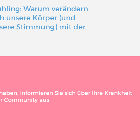
ühling: Warum verändern
Mit einer 
ch unsere Körper (und
Erkrankun
sere Stimmung) mit der…
Gesundheit
aben. Informieren Sie sich über Ihre Krankheit
der Community aus