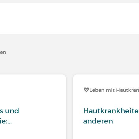
ten
Leben mit Hautkra
is und
Hautkrankheite
ie:…
anderen