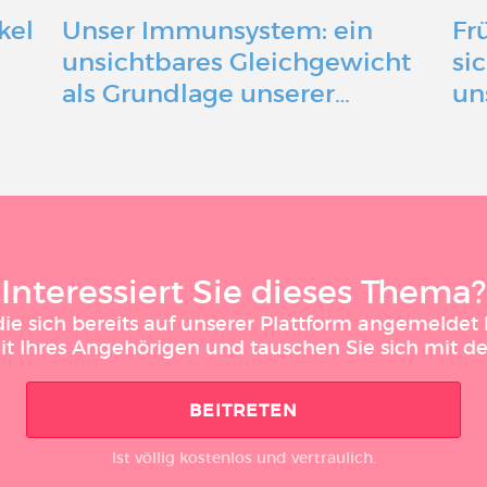
kel
Unser Immunsystem: ein
Fr
n
unsichtbares Gleichgewicht
si
als Grundlage unserer…
un
Interessiert Sie dieses Thema?
 sich bereits auf unserer Plattform angemeldet h
it Ihres Angehörigen und tauschen Sie sich mit 
BEITRETEN
Ist völlig kostenlos und vertraulich.