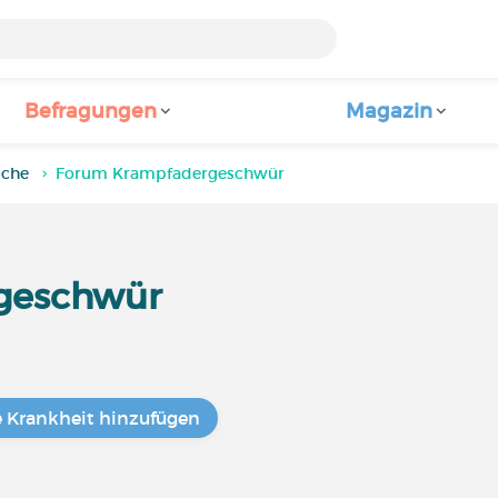
Befragungen
Magazin
iche
Forum Krampfadergeschwür
geschwür
e Krankheit hinzufügen