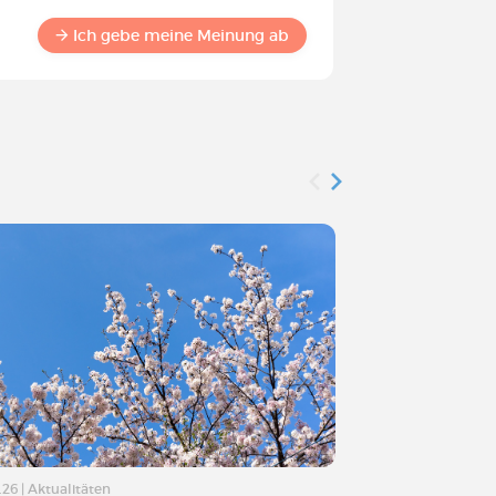
Werden S
Commun
Ich gebe meine Meinung ab
.26
|
Aktualitäten
07.04.26
|
Aktualitä