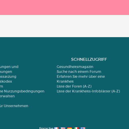
SCHNELLZUGRIFF
erungen und
Gesundheitsmagazin
nungen
Suche nach einem Forum
nssatzung
Erfahren Sie mehr über eine
nskodex
Krankheit
um
Liste der Foren (A-Z)
ne Nutzungsbedingungen
Liste der Krankheits-Infoblätter (A-Z)
erwalten
 für Unternehmen
Sprache