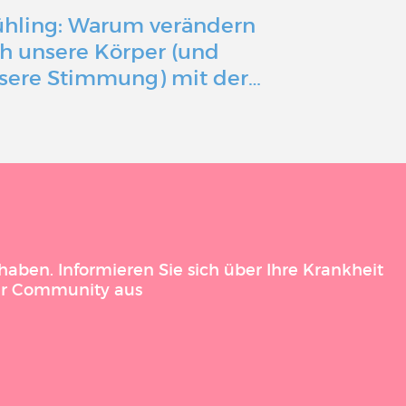
ühling: Warum verändern
Mit einer 
ch unsere Körper (und
Erkrankun
sere Stimmung) mit der…
Gesundheit
aben. Informieren Sie sich über Ihre Krankheit
der Community aus