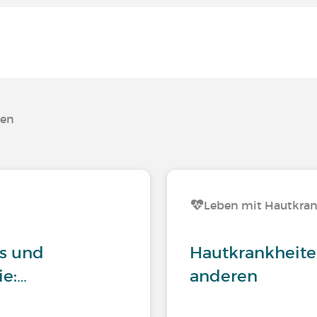
ten
Leben mit Hautkra
is und
Hautkrankheite
ie:…
anderen