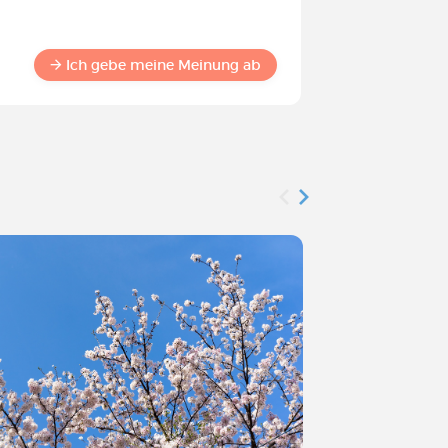
Werden S
Commun
Ich gebe meine Meinung ab