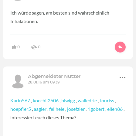
Ich würde sagen, am besten sind wahrscheinlich
Inhalationen.
0
0
Abgemeldeter Nutzer
28.01.16 um 09:39
Karin567
,
koechli2606
,
blwigg
,
walledrie
,
touriss
,
hoepfler5
,
aagler
,
fellhele
,
josefzier
,
rigobert
,
ellen86
,
interessiert euch dieses Thema?