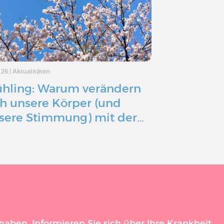
.26
|
Aktualitäten
07.04.26
|
Aktualitä
ühling: Warum verändern
Mit einer 
ch unsere Körper (und
Erkrankun
sere Stimmung) mit der…
Gesundheit
aben. Informieren Sie sich über Ihre Krankheit