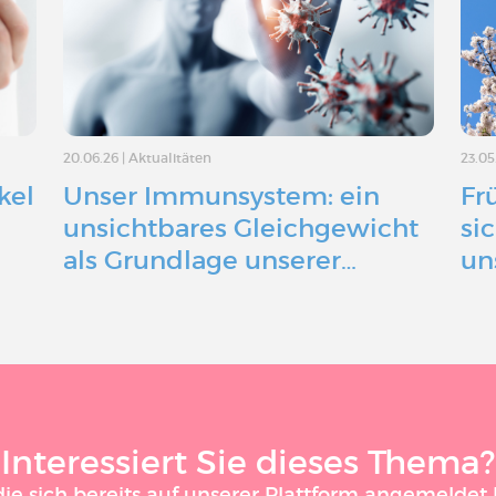
20.06.26
|
Aktualitäten
23.05
kel
Unser Immunsystem: ein
Fr
n
unsichtbares Gleichgewicht
si
als Grundlage unserer…
un
Interessiert Sie dieses Thema?
 sich bereits auf unserer Plattform angemeldet h