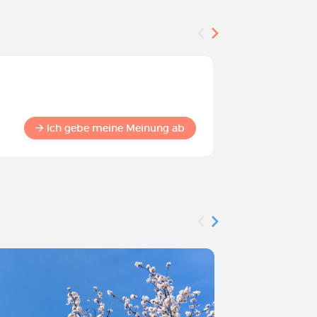
Befragung
Werden S
Commun
Ich gebe meine Meinung ab