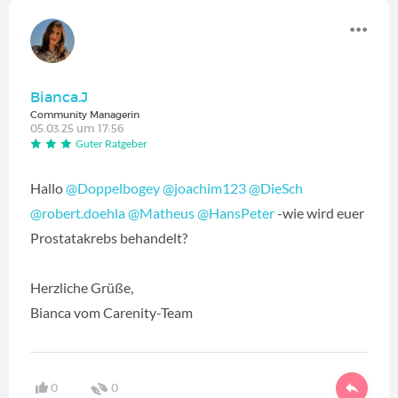
Bianca.J
Community Managerin
05.03.25 um 17:56
Guter Ratgeber
Hallo
@Doppelbogey
@joachim123
@DieSch
@robert.doehla
@Matheus
@HansPeter
-wie wird euer
Prostatakrebs behandelt?
Herzliche Grüße,
Bianca vom Carenity-Team
0
0