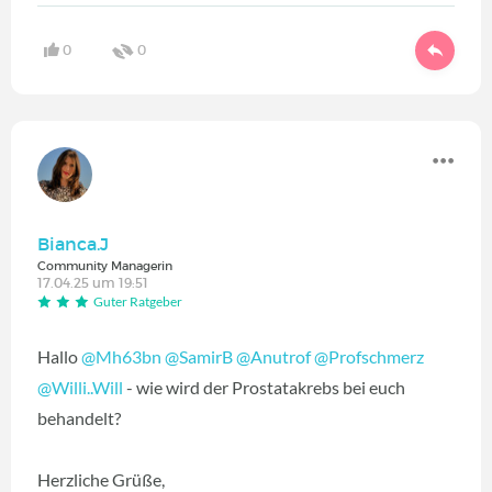
0
0
Bianca.J
Community Managerin
17.04.25 um 19:51
Guter Ratgeber
Hallo
@Mh63bn
@SamirB
@Anutrof
@Profschmerz
@Willi..Will
- wie wird der Prostatakrebs bei euch
behandelt?
Herzliche Grüße,