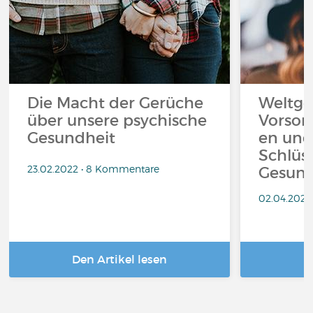
Die Macht der Gerüche
Weltge
über unsere psychische
Vorsor
Gesundheit
en und
Schlüs
23.02.2022 • 8 Kommentare
Gesund
02.04.2021
Den Artikel lesen
D