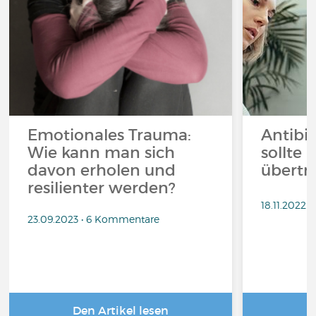
Emotionales Trauma:
Antibi
Wie kann man sich
sollte 
davon erholen und
übertr
resilienter werden?
18.11.2022
23.09.2023 • 6 Kommentare
Den Artikel lesen
D