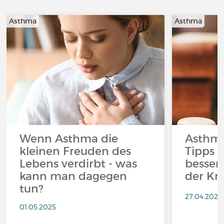
Asthma
Asthma
Wenn Asthma die
Asthma
kleinen Freuden des
Tipps f
Lebens verdirbt - was
besser
kann man dagegen
der Kr
tun?
27.04.2023
01.05.2025