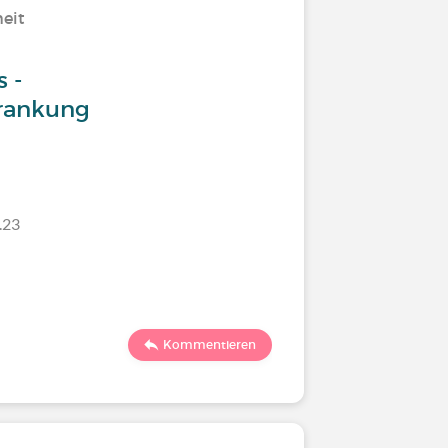
eit
 -
rankung
.23
Kommentieren