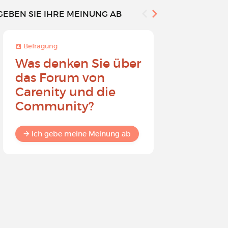
GEBEN SIE IHRE MEINUNG AB
Befragung
Befragung
Was denken Sie über
Werden 
das Forum von
Carenit
Carenity und die
- Bewirk
Community?
in der 
Ich gebe meine Meinung ab
Ich gebe