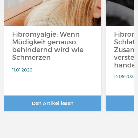
Fibromyalgie: Wenn
Fibrom
Müdigkeit genauso
Schlaf
behindernd wird wie
Zusam
Schmerzen
verste
handel
11.01.2026
14.09.2025
Den Artikel lesen
D