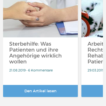
Sterbehilfe: Was
Arbeit
Patienten und ihre
Rechte
Angehörige wirklich
Rehabil
wollen
Patien
21.08.2019 • 6 Kommentare
29.03.2019
Den Artikel lesen
D