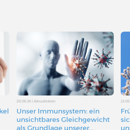
20.06.26
|
Aktualitäten
23.05
kel
Unser Immunsystem: ein
Fr
n
unsichtbares Gleichgewicht
si
als Grundlage unserer…
un