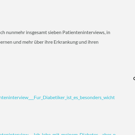
ich nunmehr insgesamt sieben Patienteninterviews, in
lernen und mehr über ihre Erkrankung und ihren
enteninterview___Fur_Diabetiker_ist_es_besonders_wicht
enteninterview___Ich_lebe_mit_meinem_Diabetes__aber_n