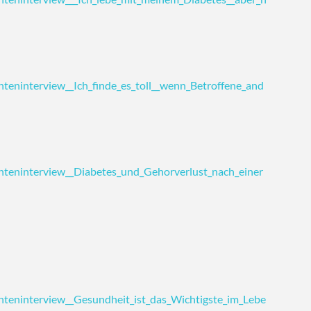
enteninterview__Ich_finde_es_toll__wenn_Betroffene_and
ienteninterview__Diabetes_und_Gehorverlust_nach_einer
enteninterview__Gesundheit_ist_das_Wichtigste_im_Lebe