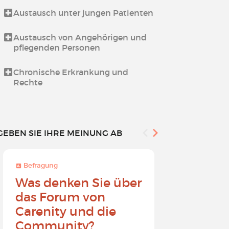
Austausch unter jungen Patienten
Fragen zu Ca
Austausch von Angehörigen und
Hilfe & Infos
pflegenden Personen
Lassen Sie u
Chronische Erkrankung und
sprechen
Rechte
GEBEN SIE IHRE MEINUNG AB
Befragung
Befragung
Was denken Sie über
Werden 
das Forum von
Carenit
Carenity und die
- Bewirk
Community?
in der 