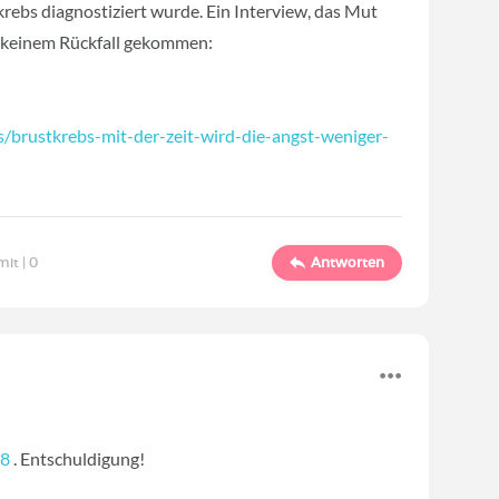
krebs diagnostiziert wurde. Ein Interview, das Mut
zu keinem Rückfall gekommen:
/brustkrebs-mit-der-zeit-wird-die-angst-weniger-
mit |
0
Antworten
78
‍ . Entschuldigung!