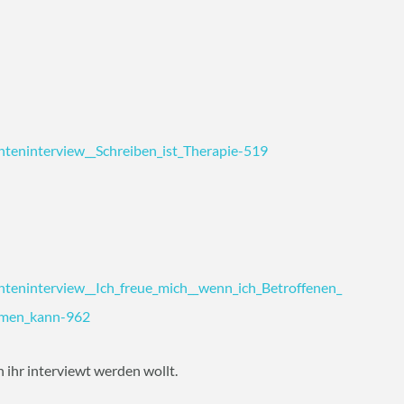
enteninterview__Schreiben_ist_Therapie-519
enteninterview__Ich_freue_mich__wenn_ich_Betroffenen_
hmen_kann-962
 ihr interviewt werden wollt.