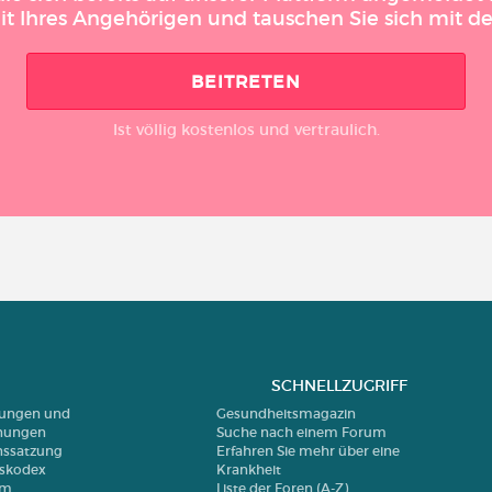
it Ihres Angehörigen und tauschen Sie sich mit 
BEITRETEN
Ist völlig kostenlos und vertraulich.
SCHNELLZUGRIFF
erungen und
Gesundheitsmagazin
nungen
Suche nach einem Forum
nssatzung
Erfahren Sie mehr über eine
nskodex
Krankheit
um
Liste der Foren (A-Z)