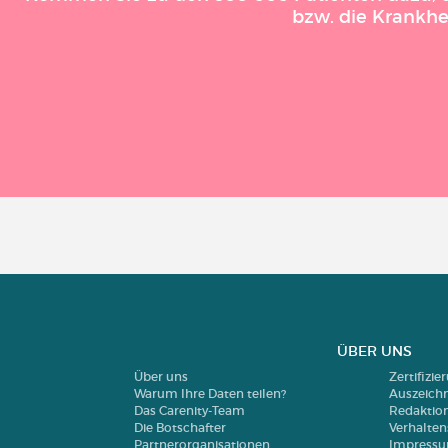
bzw. die Krankhe
ÜBER UNS
Über uns
Zertifizi
Warum Ihre Daten teilen?
Auszeich
Das Carenity-Team
Redaktio
Die Botschafter
Verhalte
Partnerorganisationen
Impress