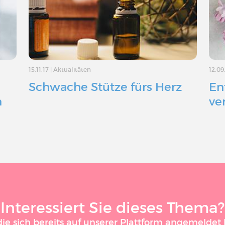
15.11.17
|
Aktualitäten
12.09
Schwache Stütze fürs Herz
En
n
ve
Interessiert Sie dieses Thema?
 sich bereits auf unserer Plattform angemeldet h