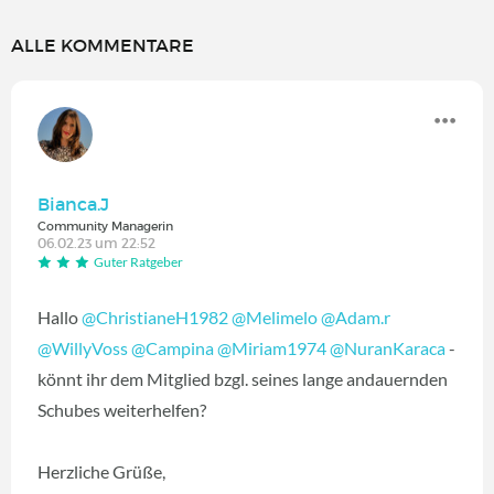
ALLE KOMMENTARE
Bianca.J
Community Managerin
06.02.23 um 22:52
Guter Ratgeber
Hallo
@ChristianeH1982
@Melimelo
@Adam.r
@WillyVoss
@Campina
@Miriam1974
@NuranKaraca
-
könnt ihr dem Mitglied bzgl. seines lange andauernden
Schubes weiterhelfen?
Herzliche Grüße,