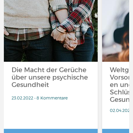
Die Macht der Gerüche
Weltge
über unsere psychische
Vorsor
Gesundheit
en und
Schlüs
23.02.2022 • 8 Kommentare
Gesund
02.04.2021