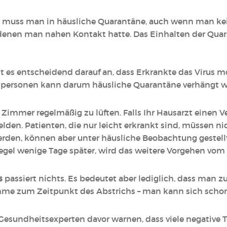
muss man in häusliche Quarantäne, auch wenn man ke
t denen man nahen Kontakt hatte. Das Einhalten der Qu
 entscheidend darauf an, dass Erkrankte das Virus mög
ktpersonen kann darum häusliche Quarantäne verhängt w
 Zimmer regelmäßig zu lüften. Falls Ihr Hausarzt einen V
en. Patienten, die nur leicht erkrankt sind, müssen ni
en, können aber unter häusliche Beobachtung gestell
 Regel wenige Tage später, wird das weitere Vorgehen vo
s
passiert nichts. Es bedeutet aber lediglich, dass man zur
hme zum Zeitpunkt des Abstrichs – man kann sich schon
Gesundheitsexperten davor warnen, dass viele negative 