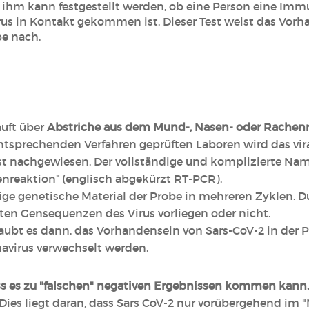
t ihm kann festgestellt werden, ob eine Person eine Imm
us in Kontakt gekommen ist. Dieser Test weist das Vor
e nach.
äuft über
Abstriche aus dem Mund-, Nasen- oder Rache
 entsprechenden Verfahren geprüften Laboren wird das vi
t nachgewiesen. Der vollständige und komplizierte Name
nreaktion” (englisch abgekürzt RT-PCR).
nige genetische Material der Probe in mehreren Zyklen. D
hten Gensequenzen des Virus vorliegen oder nicht.
aubt es dann, das Vorhandensein von Sars-CoV-2 in der Pr
avirus verwechselt werden.
s es zu "falschen" negativen Ergebnissen kommen kann
 Dies liegt daran, dass Sars CoV-2 nur vorübergehend 