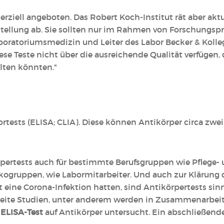
ziell angeboten. Das Robert Koch-Institut rät aber aktu
estellung ab. Sie sollten nur im Rahmen von Forschungsp
Laboratoriumsmedizin und Leiter des Labor Becker & Koll
e Teste nicht über die ausreichende Qualität verfügen, 
lten könnten."
bortests (ELISA; CLIA). Diese können Antikörper circa
rpertests auch für bestimmte Berufsgruppen wie Pflege-
ogruppen, wie Labormitarbeiter. Und auch zur Klärung de
eine Corona-Infektion hatten, sind Antikörpertests sinn
eite Studien, unter anderem werden in Zusammenarbeit
s
ELISA-Test
auf Antikörper untersucht. Ein abschließende