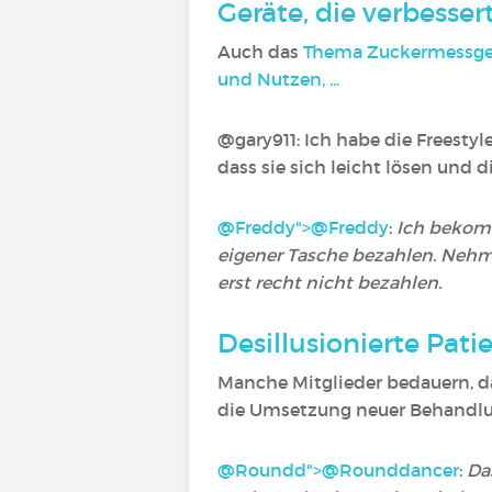
Geräte, die verbesse
Auch das
Thema Zuckermessger
und Nutzen, ...
@gary91
1: Ich habe die Freesty
dass sie sich leicht lösen und 
@Freddy">
@Freddy
:
Ich bekomm
eigener Tasche bezahlen. Nehme
erst recht nicht bezahlen.
Desillusionierte Pati
Manche Mitglieder bedauern, das
die Umsetzung neuer Behandl
@Roundd">
@Rounddancer
‍:
Da