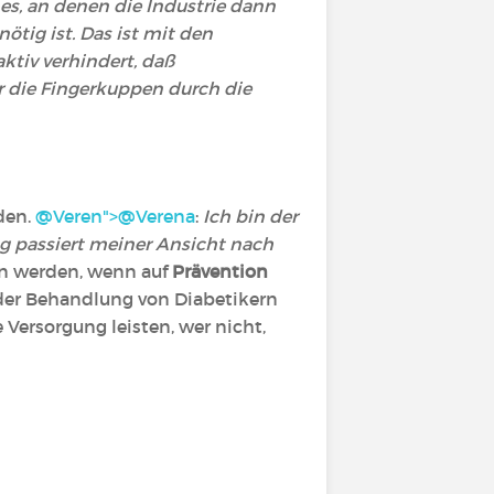
es, an denen die Industrie dann
ötig ist. Das ist mit den
ktiv verhindert, daß
 die Fingerkuppen durch die
den.
@Veren">
@Verena
‍:
Ich bin der
ng passiert meiner Ansicht nach
n werden, wenn auf
Prävention
 der Behandlung von Diabetikern
Versorgung leisten, wer nicht,