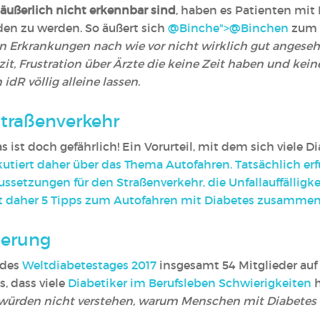
 äußerlich nicht erkennbar sind
, haben es Patienten mi
en zu werden. So äußert sich
@Binche">
@Binchen
‍‍
zum 
Erkrankungen nach wie vor nicht wirklich gut angesehen
zit, Frustration über Ärzte die keine Zeit haben und ke
dR völlig alleine lassen.
Straßenverkehr
s ist doch gefährlich! Ein Vorurteil, mit dem sich viele 
kutiert daher über das Thema Autofahren. Tatsächlich er
ssetzungen für den Straßenverkehr, die Unfallauffälligke
at daher
5 Tipps zum Autofahren mit Diabetes zusammen
ierung
 des
Weltdiabetestages 2017
insgesamt 54 Mitglieder au
s, dass viele
Diabetiker im Berufsleben Schwierigkeiten
h
nd würden nicht verstehen, warum Menschen mit Diabete