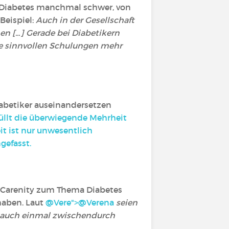
t Diabetes manchmal schwer, von
Beispiel:
Auch in der Gesellschaft
 [...] Gerade bei Diabetikern
ine sinnvollen Schulungen mehr
Diabetiker auseinandersetzen
füllt die überwiegende Mehrheit
it ist nur unwesentlich
gefasst.
f Carenity zum Thema Diabetes
aben. Laut
@Vere">
@Verena
‍
seien
s auch einmal zwischendurch