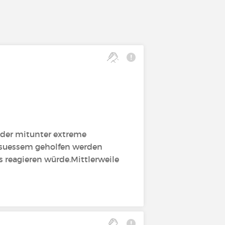
eider mitunter extreme
s suessem geholfen werden
s reagieren würde.Mittlerweile