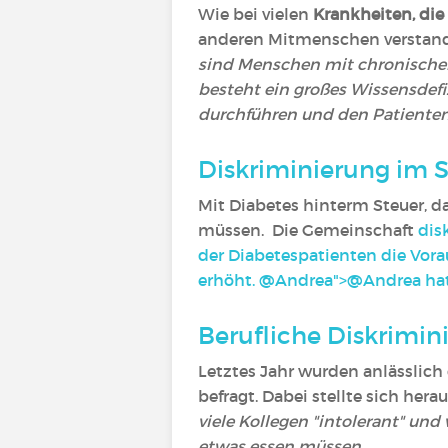
Wie bei vielen
Krankheiten, die
anderen Mitmenschen verstand
sind Menschen mit chronischen 
besteht ein großes Wissensdefi
durchführen und den Patienten i
Diskriminierung im 
Mit Diabetes hinterm Steuer, da
müssen. Die Gemeinschaft
dis
der Diabetespatienten die Vorau
erhöht.
@Andrea">
@Andrea
‍ h
Berufliche Diskrimin
Letztes Jahr wurden anlässlich
befragt. Dabei stellte sich herau
viele Kollegen "intolerant" u
etwas essen müssen.