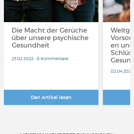
Die Macht der Gerüche
Weltge
über unsere psychische
Vorsor
Gesundheit
en und
Schlüs
23.02.2022 • 8 Kommentare
Gesund
02.04.2021
Den Artikel lesen
D