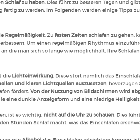
en Schlaf zu haben
. Dies führt zu besseren Tagen und gib
 fertig zu werden. Im Folgenden werden einige Tipps zur
die
Regelmäßigkeit
. Zu
festen Zeiten
schlafen zu gehen, ka
 verbessern. Um einen regelmäßigen Rhythmus einzuführe
, an die man sich so lange wie möglichhält. Ihre Schlafe
t die
Lichteinwirkung
. Diese stört nämlich das Einschlaf
ellen und klaren Lichtquellen auszusetzen
, bevorzugen
afen fördert.
Von der Nutzung von Bildschirmen wird ab
Sie eine dunkle Anzeigeform und eine niedrige Helligkei
, ist es wichtig,
nicht auf die Uhr zu schauen
. Dies füh
nden Stunden Schlaf macht, was das Einschlafen erschwe
nzen wie
Alkohol
das Einschlafen erleichtern können, ist