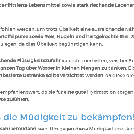
der frittierte Lebensmittel
sowie
stark riechende Lebens
ohlen werden, um trotz Übelkeit eine ausreichende Nähr
rtoffelpüree sowie Reis, Nudeln und hartgekochte Eier
. 
zulegen
, da dies Übelkeit begünstigen kann.
chende Flüssigkeitszufuhr
aufrechtzuerhalten, was bei E
anzen Tag über Wasser in kleinen Mengen zu trinken
. E
hbasierte Getränke sollte verzichtet werden
, da diese d
 empfehlenswert, da sie für eine gute Hydratation sorge
te zuführen.
m die Müdigkeit zu bekämpfen!
sehr ermüdend
sein. Um gegen diese Müdigkeit anzukäm