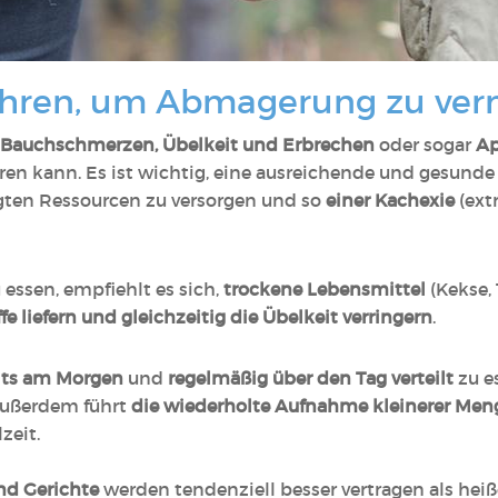
nähren, um Abmagerung zu ver
Bauchschmerzen, Übelkeit und Erbrechen
oder sogar
Ap
ren kann. Es ist wichtig, eine ausreichende und gesunde
ten Ressourcen zu versorgen und so
einer Kachexie
(ext
 essen, empfiehlt es sich,
trockene Lebensmittel
(Kekse, T
e liefern und gleichzeitig die Übelkeit verringern
.
its am Morgen
und
regelmäßig über den Tag verteilt
zu e
Außerdem führt
die wiederholte Aufnahme kleinerer Me
zeit.
nd Gerichte
werden tendenziell besser vertragen als hei