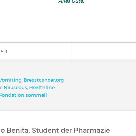
Alles Gute!
mag
omiting, Breastcancer.org
re Nauseous, Healthline
, Fondation sommeil
éo Benita, Student der Pharmazie