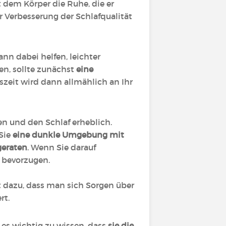
t dem Körper die Ruhe, die er
 Verbesserung der Schlafqualität
nn dabei helfen, leichter
n, sollte zunächst
eine
nszeit wird dann allmählich an Ihr
en und den Schlaf erheblich.
 Sie
eine dunkle Umgebung mit
geraten
. Wenn Sie darauf
t bevorzugen.
rt dazu, dass man sich Sorgen über
rt.
 es wichtig zu wissen, dass
sie die