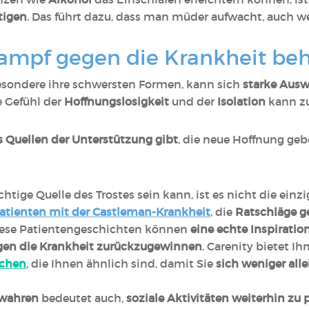
tigen
. Das führt dazu, dass man müder aufwacht, auch w
ampf gegen die Krankheit beh
esondere ihre schwersten Formen, kann sich
starke Aus
e Gefühl der
Hoffnungslosigkeit
und der
Isolation
kann z
s Quellen der Unterstützung gibt
, die neue Hoffnung geb
htige Quelle des Trostes sein kann, ist es nicht die einz
atienten mit der Castleman-Krankheit
, die
Ratschläge g
iese Patientengeschichten können
eine echte Inspiratio
gen die Krankheit zurückzugewinnen
. Carenity bietet I
schen
, die Ihnen ähnlich sind, damit Sie
sich weniger alle
bewahren
bedeutet auch,
soziale Aktivitäten weiterhin zu 