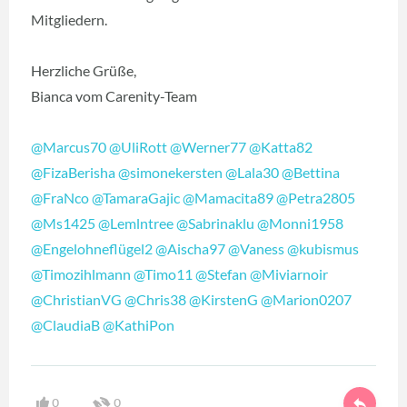
Mitgliedern.
Herzliche Grüße,
Bianca vom Carenity-Team
@Marcus70
@UliRott
@Werner77
@Katta82
@FizaBerisha
@simonekersten
@Lala30
@Bettina
@FraNco
@TamaraGajic
@Mamacita89
@Petra2805
@Ms1425
@Lemlntree
@Sabrinaklu
@Monni1958
@Engelohneflügel2
@Aischa97
@Vaness
@kubismus
@Timozihlmann
@Timo11
@Stefan
@Miviarnoir
@ChristianVG
@Chris38
@KirstenG
@Marion0207
@ClaudiaB
@KathiPon
0
0