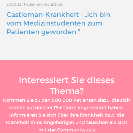
20.09.22
|
Patientengeschichten
Castleman-Krankheit - „Ich bin
vom Medizinstudenten zum
Patienten geworden.“
Interessiert Sie dieses
Thema?
Kommen Sie zu den 500 000 Patienten dazu, die sich
bereits auf unserer Plattform angemeldet haben.
Informieren Sie sich über Ihre Krankheit bzw. die
Krankheit Ihres Angehörigen und tauschen Sie sich
mit der Community aus