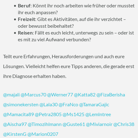
Beruf
: Könnt ihr noch arbeiten wie früher oder musstet
ihr euch anpassen?
Freizeit
: Gibt es Aktivitäten, auf die ihr verzichtet –
oder bewusst beibehaltet?
Reisen
: Fällt es euch leicht, unterwegs zu sein – oder ist
es mit zu viel Aufwand verbunden?
Teilt eure Erfahrungen, Herausforderungen und auch eure
Lösungen. Vielleicht helfen eure Tipps anderen, die gerade erst
ihre Diagnose erhalten haben.
@majali
@Marcus70
@Werner77
@Katta82
@FizaBerisha
@simonekersten
@Lala30
@FraNco
@TamaraGajic
@Mamacita89
@Petra2805
@Ms1425
@Lemlntree
@Aischa97
@Timozihlmann
@Guste61
@Miviarnoir
@Chris38
@KirstenG
@Marion0207