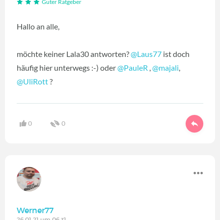
Guter Ratgeber
Hallo an alle,
möchte keiner Lala30 antworten?
@Laus77
‍ ist doch
häufig hier unterwegs :-) oder
@PauleR
‍ ,
@majali
‍,
@UliRott
‍ ?
0
0
Werner77
26.01.21 um 06:31