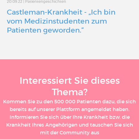
20.09.22
|
Patientengeschichten
Castleman-Krankheit - „Ich bin
vom Medizinstudenten zum
Patienten geworden.“
Interessiert Sie dieses
Thema?
Kommen Sie zu den 500 000 Patienten dazu, die sich
bereits auf unserer Plattform angemeldet haben.
Informieren Sie sich über Ihre Krankheit bzw. die
Krankheit Ihres Angehörigen und tauschen Sie sich
mit der Community aus