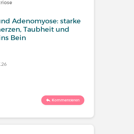
riose
nd Adenomyose: starke
erzen, Taubheit und
ins Bein
.26
Kommentieren