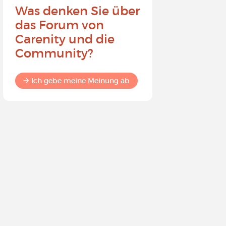
Was denken Sie über
Werden 
das Forum von
Carenit
Carenity und die
- Bewirk
Community?
in der 
Ich gebe meine Meinung ab
Ich gebe