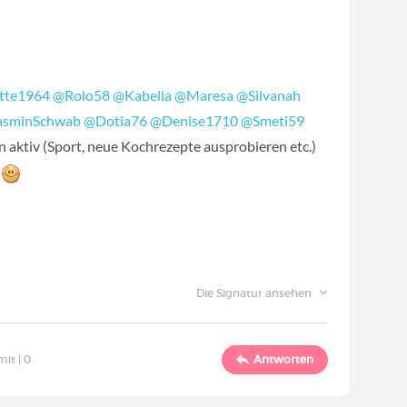
itte1964
‍
@Rolo58
‍
@Kabella
‍
@Maresa
‍
@Silvanah
asminSchwab
‍
@Dotia76
‍
@Denise1710
‍
@Smeti59
hin aktiv (Sport, neue Kochrezepte ausprobieren etc.)
?
Die Signatur ansehen
mit |
0
Antworten