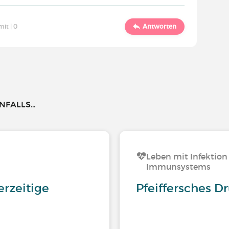
mit |
0
Antworten
FALLS...
Leben mit Infektion
Immunsystems
erzeitige
Pfeiffersches D