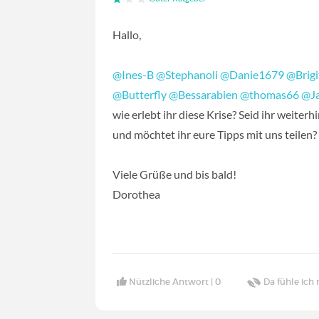
Hallo,
@Ines-B
‍
@Stephanoli
‍
@Danie1679
‍
@Brig
@Butterfly
‍
@Bessarabien
‍
@thomas66
‍
@J
wie erlebt ihr diese Krise? Seid ihr weiter
und möchtet ihr eure Tipps mit uns teilen
Viele Grüße und bis bald!
Dorothea
Nützliche Antwort |
0
Da fühle ich 