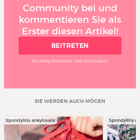
Community bei und
kommentieren Sie als
Erster diesen Artikel!
BEITRETEN
Ist völlig kostenlos und vertraulich.
SIE WERDEN AUCH MÖGEN
Spondylitis ankylosans
Spondylitis a