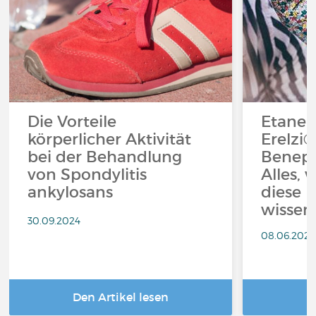
Die Vorteile
Etaner
körperlicher Aktivität
Erelzi®
bei der Behandlung
Benepa
von Spondylitis
Alles, 
ankylosans
diese 
wissen
30.09.2024
08.06.2023
Den Artikel lesen
D