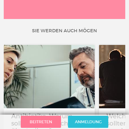
SIE WERDEN AUCH MÖGEN
Antibiotika: Warum
Welch
BEITRETEN
ANMELDUNG
sollte man es nicht
sollte