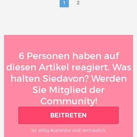
1
2
6 Personen haben auf
diesen Artikel reagiert. Was
halten Siedavon? Werden
Sie Mitglied der
Community!
BEITRETEN
Ist völlig kostenlos und vertraulich.